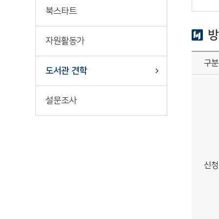
책바다
북스타트
방
자원활동가
구분
도서관 견학
설문조사
신청