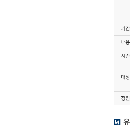
기간
내용
시간
대상
정원
유