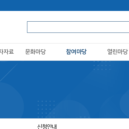
자자료
문화마당
참여마당
열린마당
문화일정
북스타트
알립니다
프로그램/행사 접수
자원활동가
자주하는질문
al)
문화프로그램 안내
도서관 견학
묻고답하기
도서관영화제
설문조사
분실물찾기
오늘의 도서관
신청안내