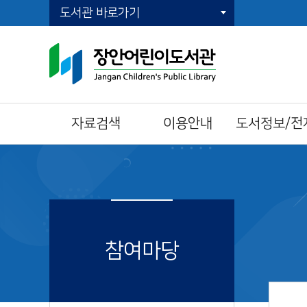
도서관 바로가기
자료검색
이용안내
도서정보/전
통합자료검색
이용시간/휴관일
전자책(E-Book)
주제별검색
회원가입
오디오북
신착자료검색
자료이용방법
전자잡지(E-Journ
DVD검색
책두레 상호대차
이달의 책
대출베스트
책이음회원전환
참여마당
공공도서관 인기도
시설이용방법
서
모바일 회원증
희망도서신청
책나래