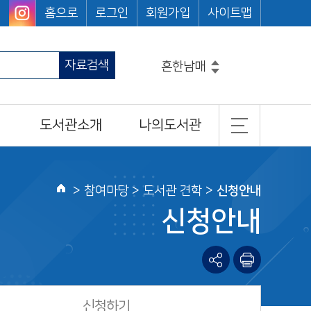
홈으로
로그인
회원가입
사이트맵
자료검색
흔한남매
그리스로마신화
코믹메이플스토리수학도둑
도서관소개
나의도서관
마법천자문
손오공의한자대탐험마법천자문
일반현황
기본정보
히가시노게이고
설민석의한국사대모험
조직 및 담당업무
도서이용정보
>
참여마당
> 도서관 견학 >
신청안내
홈
찾아오시는길
관심도서목록
신청안내
나의신청정보
나를 위한 추천도서
신청하기