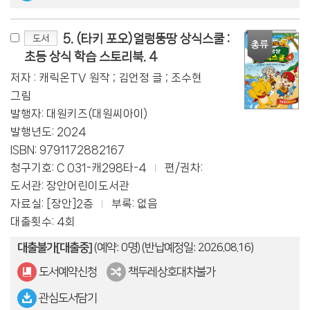
5. (타키 포오)얼렁뚱땅 상식스쿨 :
도서
초등 상식 학습 스토리북. 4
저자 : 캐릭온TV 원작 ; 김언정 글 ; 조수현
그림
발행자: 대원키즈(대원씨아이)
발행년도: 2024
ISBN: 9791172882167
청구기호: C 031-캐298타-4
편/권차:
도서관: 장안어린이도서관
자료실: [장안]2층
부록: 없음
대출횟수: 4회
대출불가[대출중]
(예약: 0명)
(반납예정일: 2026.08.16)
도서예약신청
책두레상호대차불가
관심도서담기