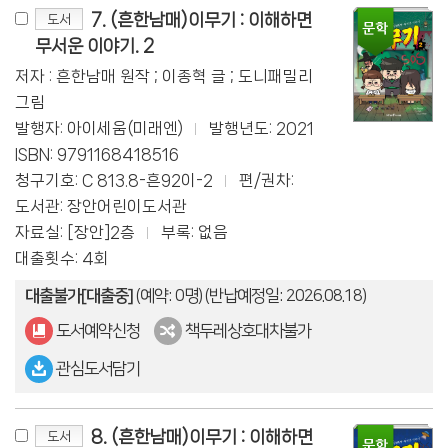
7. (흔한남매)이무기 : 이해하면
도서
무서운 이야기. 2
저자 : 흔한남매 원작 ; 이종혁 글 ; 도니패밀리
그림
발행자: 아이세움(미래엔)
발행년도: 2021
ISBN: 9791168418516
청구기호: C 813.8-흔92이-2
편/권차:
도서관: 장안어린이도서관
자료실: [장안]2층
부록: 없음
대출횟수: 4회
대출불가[대출중]
(예약: 0명)
(반납예정일: 2026.08.18)
도서예약신청
책두레상호대차불가
관심도서담기
8. (흔한남매)이무기 : 이해하면
도서