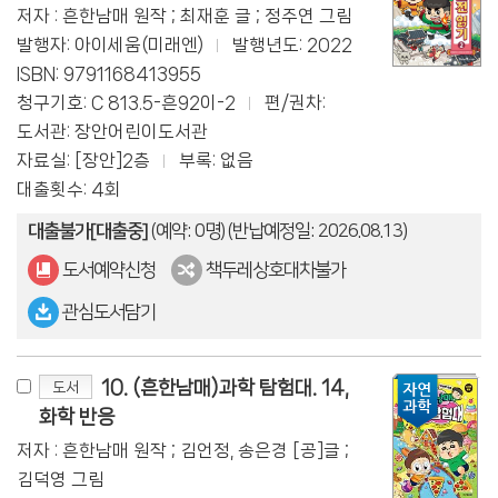
저자 : 흔한남매 원작 ; 최재훈 글 ; 정주연 그림
발행자: 아이세움(미래엔)
발행년도: 2022
ISBN: 9791168413955
청구기호: C 813.5-흔92이-2
편/권차:
도서관: 장안어린이도서관
자료실: [장안]2층
부록: 없음
대출횟수: 4회
대출불가[대출중]
(예약: 0명)
(반납예정일: 2026.08.13)
도서예약신청
책두레상호대차불가
관심도서담기
10. (흔한남매)과학 탐험대. 14,
도서
화학 반응
저자 : 흔한남매 원작 ; 김언정, 송은경 [공]글 ;
김덕영 그림