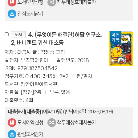
도서예약신청
책두레상호대차불가
관심도서담기
4. (무엇이든 해결단)허팝 연구소.
도서
2, 버니랜드 귀신 대소동
저자 : 라곰씨 글 ; 김혜승 그림
발행자: 부즈펌어린이
발행년도: 2018
ISBN: 9791187504542
청구기호: C 400-라15허-2=2
편/권차:
도서관: 장안어린이도서관
자료실: [장안]2층
부록: 없음
대출횟수: 4회
대출불가[대출중]
(예약: 0명)
(반납예정일: 2026.08.19)
도서예약신청
책두레상호대차불가
관심도서담기