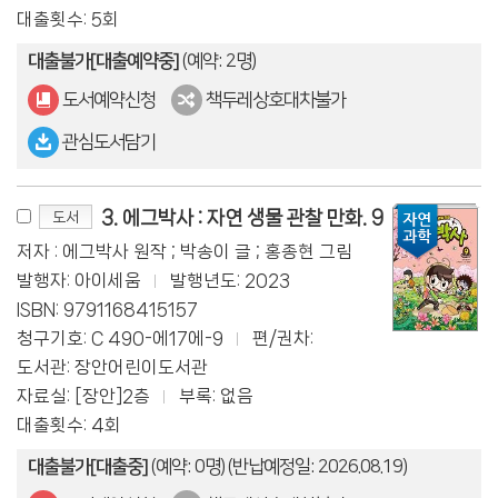
대출횟수: 5회
대출불가[대출예약중]
(예약: 2명)
도서예약신청
책두레상호대차불가
관심도서담기
3. 에그박사 : 자연 생물 관찰 만화. 9
도서
저자 : 에그박사 원작 ; 박송이 글 ; 홍종현 그림
발행자: 아이세움
발행년도: 2023
ISBN: 9791168415157
청구기호: C 490-에17에-9
편/권차:
도서관: 장안어린이도서관
자료실: [장안]2층
부록: 없음
대출횟수: 4회
대출불가[대출중]
(예약: 0명)
(반납예정일: 2026.08.19)