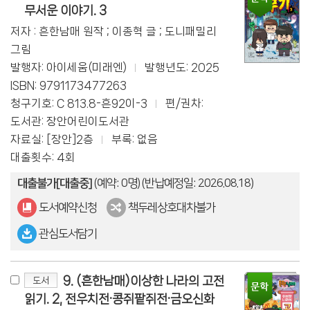
무서운 이야기. 3
저자 : 흔한남매 원작 ; 이종혁 글 ; 도니패밀리
그림
발행자: 아이세움(미래엔)
발행년도: 2025
ISBN: 9791173477263
청구기호: C 813.8-흔92이-3
편/권차:
도서관: 장안어린이도서관
자료실: [장안]2층
부록: 없음
대출횟수: 4회
대출불가[대출중]
(예약: 0명)
(반납예정일: 2026.08.18)
도서예약신청
책두레상호대차불가
관심도서담기
9. (흔한남매)이상한 나라의 고전
도서
읽기. 2, 전우치전·콩쥐팥쥐전·금오신화