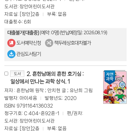
도서관: 장안어린이도서관
자료실: [장안]2층
부록: 없음
대출횟수: 6회
대출불가[대출중]
(예약: 0명)
(반납예정일: 2026.08.19)
도서예약신청
책두레상호대차불가
관심도서담기
2. 흔한남매의 흔한 호기심 :
도서
일상에서 만나는 과학 상식. 1
저자 : 흔한남매 원작 ; 안치현 글 ; 유난희 그림
발행자: 아이세움
발행년도: 2020
ISBN: 9791164136032
청구기호: C 404-흔92흔-1
편/권차:
도서관: 장안어린이도서관
자료실: [장안]2층
부록: 없음