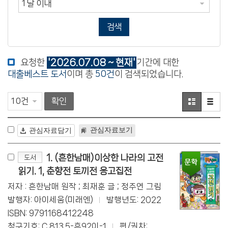
검색
요청한
'2026.07.08 ~ 현재'
기간에 대한
대출베스트 도서
이며 총
50건
이 검색되었습니다.
확인
관심자료보기
관심자료담기
1. (흔한남매)이상한 나라의 고전
도서
읽기. 1, 춘향전 토끼전 옹고집전
저자 : 흔한남매 원작 ; 최재훈 글 ; 정주연 그림
발행자: 아이세움(미래엔)
발행년도: 2022
ISBN: 9791168412248
청구기호: C 813.5-흔92이-1
편/권차: