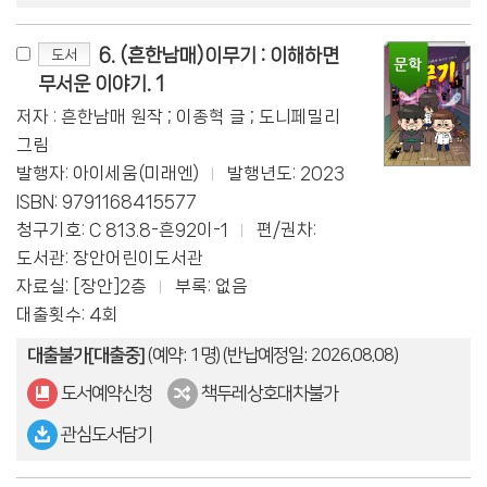
6. (흔한남매)이무기 : 이해하면
도서
무서운 이야기. 1
저자 : 흔한남매 원작 ; 이종혁 글 ; 도니페밀리
그림
발행자: 아이세움(미래엔)
발행년도: 2023
ISBN: 9791168415577
청구기호: C 813.8-흔92이-1
편/권차:
도서관: 장안어린이도서관
자료실: [장안]2층
부록: 없음
대출횟수: 4회
대출불가[대출중]
(예약: 1명)
(반납예정일: 2026.08.08)
도서예약신청
책두레상호대차불가
관심도서담기