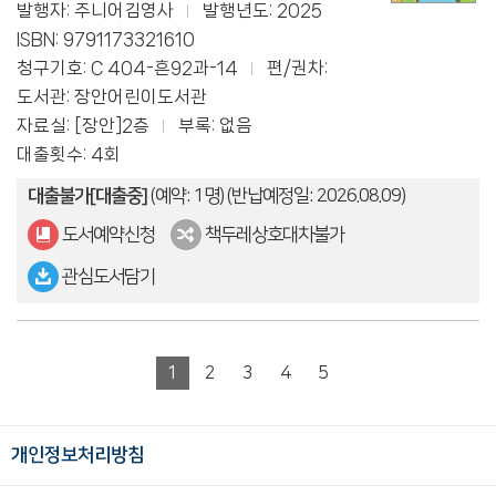
발행자: 주니어김영사
발행년도: 2025
ISBN: 9791173321610
청구기호: C 404-흔92과-14
편/권차:
도서관: 장안어린이도서관
자료실: [장안]2층
부록: 없음
대출횟수: 4회
대출불가[대출중]
(예약: 1명)
(반납예정일: 2026.08.09)
도서예약신청
책두레상호대차불가
관심도서담기
1
2
3
4
5
개인정보처리방침