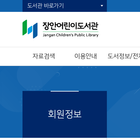
도서관 바로가기
자료검색
이용안내
도서정보/전
통합자료검색
이용시간/휴관일
전자책(E-Book)
주제별검색
회원가입
오디오북
신착자료검색
자료이용방법
전자잡지(E-Journ
DVD검색
책두레 상호대차
이달의 책
대출베스트
책이음회원전환
회원정보
공공도서관 인기도
시설이용방법
서
모바일 회원증
희망도서신청
책나래