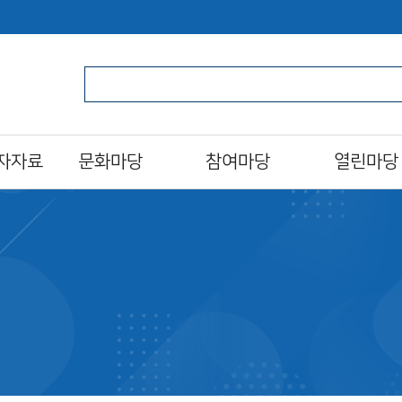
자자료
문화마당
참여마당
열린마당
문화일정
북스타트
알립니다
프로그램/행사 접수
자원활동가
자주하는질문
al)
문화프로그램 안내
도서관 견학
묻고답하기
도서관영화제
설문조사
분실물찾기
오늘의 도서관