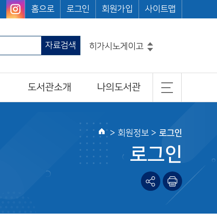
홈으로
로그인
회원가입
사이트맵
자료검색
히가시노게이고
흔한남매
그리스로마신화
도서관소개
나의도서관
코믹메이플스토리수학도둑
마법천자문
일반현황
기본정보
손오공의한자대탐험마법천자문
설민석의한국사대모험
조직 및 담당업무
도서이용정보
>
회원정보
>
로그인
홈
찾아오시는길
관심도서목록
로그인
나의신청정보
나를 위한 추천도서