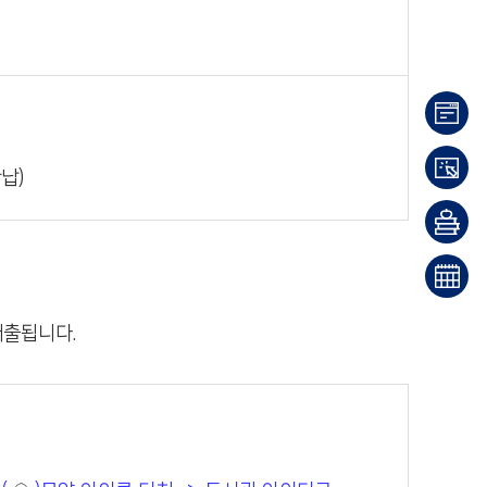
이용
납)
안내
대출/
반납
희망
조회
도서
문화
출됩니다.
신청
일정