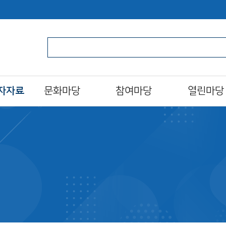
자자료
문화마당
참여마당
열린마당
문화일정
북스타트
알립니다
프로그램/행사 접수
자원활동가
자주하는질문
al)
문화프로그램 안내
도서관 견학
묻고답하기
도서관영화제
설문조사
분실물찾기
오늘의 도서관