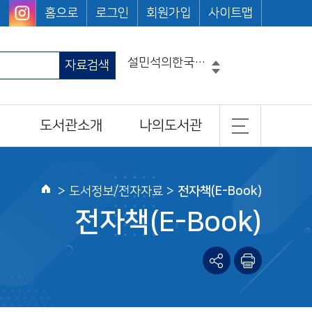
홈으로
로그인
회원가입
사이트맵
자료검색
히가시노게이고
흔한남매
그리스로마신화
도서관소개
나의도서관
코믹메이플스토리수학도둑
손오공의한자대탐험마법천자문
일반현황
기본정보
마법천자문
설민석의한국사대모험
조직 및 담당업무
도서이용정보
>
도서정보/전자자료
>
전자책(E-Book)
홈
찾아오시는길
관심도서목록
전자책(E-Book)
나의신청정보
나를 위한 추천도서