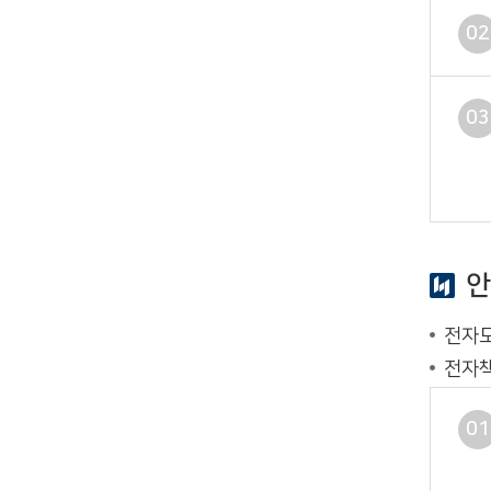
02
03
안
전자도
전자책
01