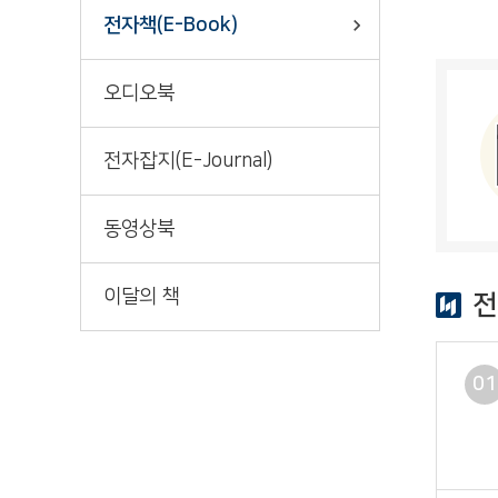
책바다
전자책(E-Book)
오디오북
전자잡지(E-Journal)
동영상북
이달의 책
전
01