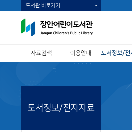
도서관 바로가기
자료검색
이용안내
도서정보/전
통합자료검색
이용시간/휴관일
전자책(E-Book)
주제별검색
회원가입
오디오북
신착자료검색
자료이용방법
전자잡지(E-Journ
DVD검색
책두레 상호대차
동영상북
대출베스트
책이음회원전환
이달의 책
도서정보/전자자료
공공도서관 인기도
시설이용방법
서
모바일 회원증
희망도서신청
책나래