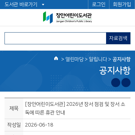
도서관 바로가기
로그인
회원가입
자료검색
>
열린마당
> 알립니다 >
공지사항
홈
공지사항
[장안어린이도서관] 2026년 장서 점검 및 장서 소
제목
독에 따른 휴관 안내
작성일
2026-06-18