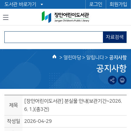
도서관 바로가기
로그인
회원가입
자료검색
>
열린마당
> 알립니다 >
공지사항
홈
공지사항
[장안어린이도서관] 분실물 안내(보관기간~2026.
제목
6. 1.)(총3건)
작성일
2026-04-29