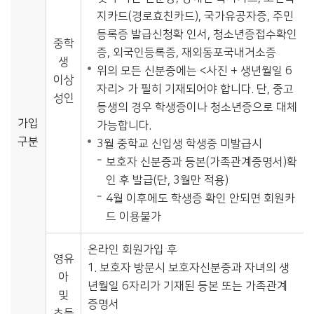
지카드(경로효친카드), 국가유공자증, 주민
등록증 발급신청확 인서, 청소년증접수확인
중학
증, 외국인등록증, 재외동포국내거소증
생
위의 모든 신분증에는 <사진 + 생년월일 6
이상
자리> 가 필히 기재되어야 합니다. 단, 중고
성인
등생의 경우 학생증이나 청소년증으로 대체
가입
가능합니다.
구분
3월 중학교 신입생 학생증 미발급시
보호자 신분증과 등본(가족관계증명서)확
인 후 발급(단, 3월만 적용)
4월 이후에도 학생증 확인 안되면 회원카
드 이용불가
온라인 회원가입 후
영유
1. 보호자 방문시 보호자신분증과 자녀의 생
아
년월일 6자리가 기재된 등본 또는 가족관계
및
증명서
초등