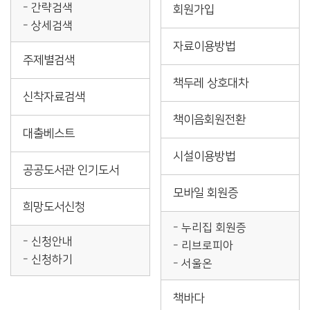
간략검색
회원가입
상세검색
자료이용방법
주제별검색
책두레 상호대차
신착자료검색
책이음회원전환
대출베스트
시설이용방법
공공도서관 인기도서
모바일 회원증
희망도서신청
누리집 회원증
신청안내
리브로피아
신청하기
서울온
책바다