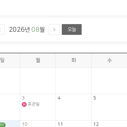
2026
08
년
월
오늘
일
월
화
수
3
4
5
휴관일
10
11
12
AY