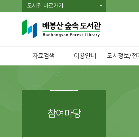
도서관 바로가기
자료검색
이용안내
도서정보/전
통합자료검색
이용시간/휴관일
전자책(E-Book)
주제별검색
회원가입
오디오북
신착자료검색
자료이용방법
전자잡지(E-Journ
대출베스트
책두레 상호대차
공공도서관 인기도
책이음회원전환
참여마당
서
시설이용방법
희망도서신청
모바일 회원증
책바다