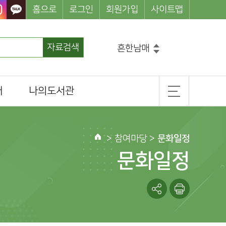
홈으로
로그인
회원가입
사이트맵
자료검색
흔한남매
그리스로마신화
마법천자문
개
나의도서관
코믹메이플스토리수학도둑
손오공의한자대탐험마법천자문
기본정보
히가시노게이고
설민석의한국사대모험
무
도서이용정보
>
참여마당
>
문화일정
홈
관심도서목록
문화일정
나의신청정보
나를 위한 추천도서