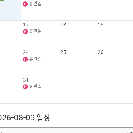
휴관일
17
18
19
휴관일
24
25
26
휴관일
31
휴관일
026-08-09 일정