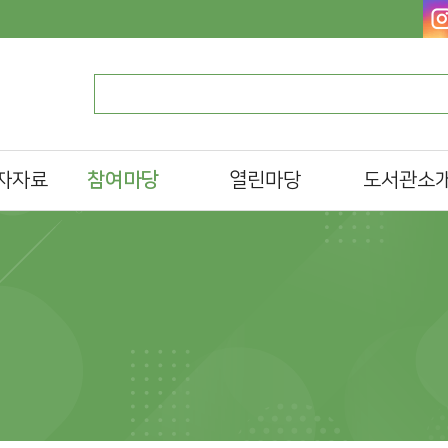
자자료
참여마당
열린마당
도서관소
독서 마라톤
알립니다
일반현황
설문조사
자주하는질문
조직 및 담당업
al)
프로그램/행사 접수
묻고답하기
찾아오시는길
문화일정
분실물찾기
동대문구한책읽기
자료실