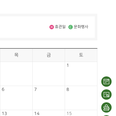
휴관일
문화행사
목
금
토
1
6
7
8
이용
안내
대출/
13
14
15
반납