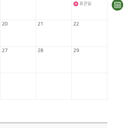
희망
휴관일
조회
도서
문화
20
21
22
신청
일정
27
28
29