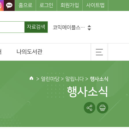
홈으로
로그인
회원가입
사이트맵
자료검색
마법천자문
손오공의한자대탐험마법천자문
히가시노게이고
개
나의도서관
설민석의한국사대모험
흔한남매
기본정보
그리스로마신화
코믹메이플스토리수학도둑
무
도서이용정보
>
열린마당
> 알립니다 >
행사소식
홈
관심도서목록
행사소식
나의신청정보
나를 위한 추천도서