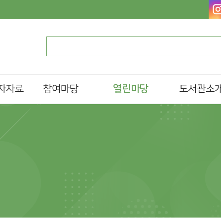
자자료
참여마당
열린마당
도서관소
독서 마라톤
알립니다
일반현황
설문조사
자주하는질문
조직 및 담당업
al)
프로그램/행사 접수
묻고답하기
찾아오시는길
문화일정
분실물찾기
동대문구한책읽기
자료실