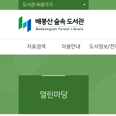
도서관 바로가기
자료검색
이용안내
도서정보/전
통합자료검색
이용시간/휴관일
전자책(E-Book)
주제별검색
회원가입
오디오북
신착자료검색
자료이용방법
전자잡지(E-Journ
대출베스트
책두레 상호대차
공공도서관 인기도
책이음회원전환
열린마당
서
시설이용방법
희망도서신청
모바일 회원증
책바다