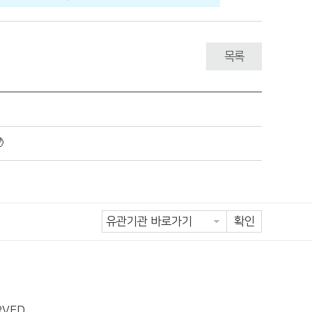
목록

확인
RVED.