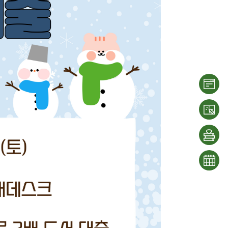
이용
안내
대출/
반납
희망
조회
도서
문화
신청
일정