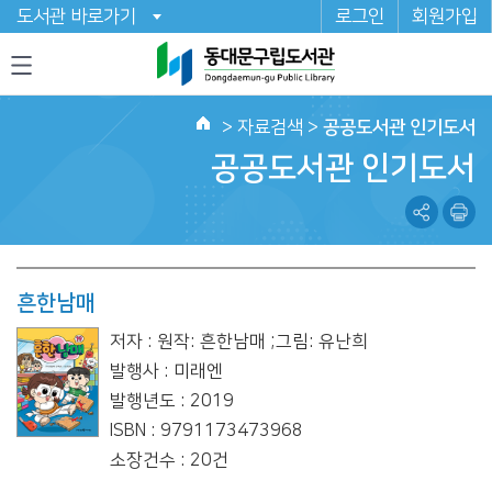
도서관 바로가기
로그인
회원가입
>
자료검색
>
공공도서관 인기도서
홈
공공도서관 인기도서
흔한남매
저자 : 원작: 흔한남매 ;그림: 유난희
발행사 : 미래엔
발행년도 : 2019
ISBN : 9791173473968
소장건수 : 20건