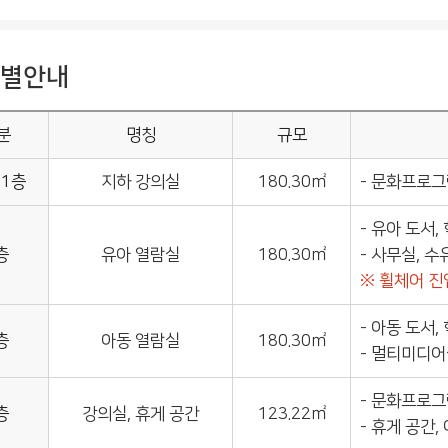
별안내
분
명칭
규모
 1층
지하 강의실
180.30㎡
- 문화프로그
- 유아 도서,
층
유아 열람실
180.30㎡
- 사무실, 
※ 휠체어 진
- 아동 도서,
층
아동 열람실
180.30㎡
- 멀티미디어
- 문화프로그
층
강의실, 휴게 공간
123.22㎡
- 휴게 공간,