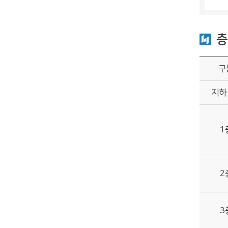
층
구
지하
1
2
3