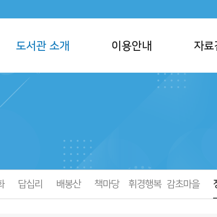
도서관 소개
이용안내
자료
서관 사명
이용시간/휴관일
통합자료검색
반현황
회원가입
주제별검색
서관현황
대출/반납/예약
신착자료검색
직 및 담당업무
책두레 상호대차
대출베스트
지사항
모바일 회원증
공공도서관 인기
메타버스 도서관
희망도서신청
책나래
화
답십리
배봉산
책마당
휘경행복
감초마을
책바다