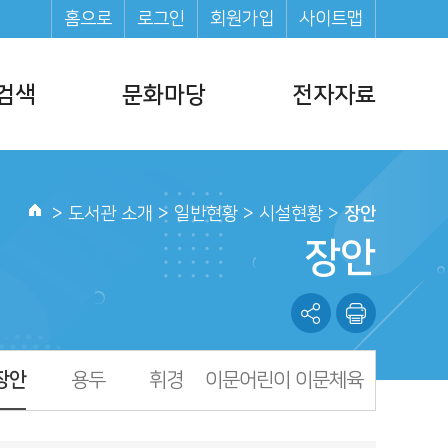
홈으로
로그인
회원가입
사이트맵
검색
문화마당
전자자료
문화일정
전자책(E-Book)
문화프로그램
전자잡지(E-Journal)
>
도서관 소개
> 일반현황 > 시설현황 >
장안
홈
행사소식
오디오북
장안
도서관 영화제
도서
도서관 소식지
정보모음집
장안
용두
휘경
이문어린이
이문체육