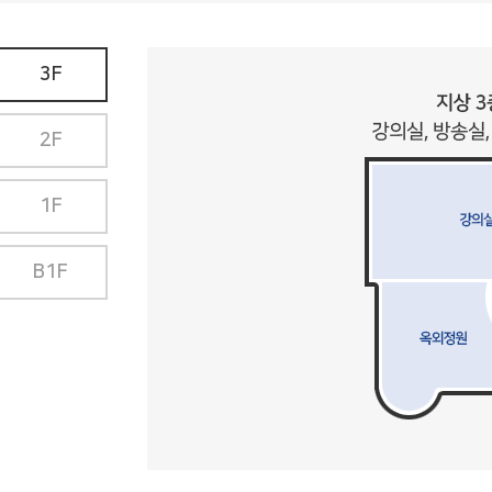
3F
2F
1F
B1F