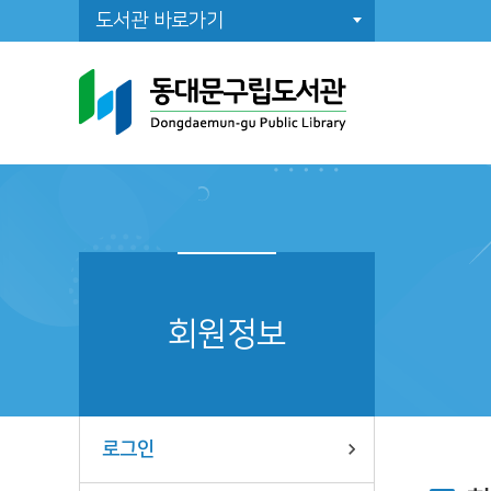
도서관 바로가기
도
일
도
조
회원정보
공
로그인