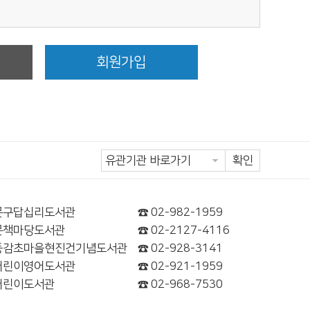
정
회원가입
확인
문구답십리도서관
☎ 02-982-1959
문책마당도서관
☎ 02-2127-4116
동감초마을현진건기념도서관
☎ 02-928-3141
어린이영어도서관
☎ 02-921-1959
어린이도서관
☎ 02-968-7530