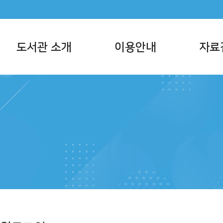
도서관 소개
이용안내
자료
서관 사명
이용시간/휴관일
통합자료검색
반현황
회원가입
주제별검색
서관현황
대출/반납/예약
신착자료검색
직 및 담당업무
책두레 상호대차
대출베스트
지사항
모바일 회원증
공공도서관 인기
메타버스 도서관
희망도서신청
책나래
책바다