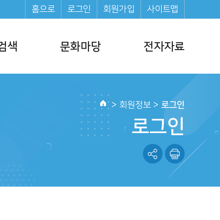
홈으로
로그인
회원가입
사이트맵
검색
문화마당
전자자료
문화일정
전자책(E-Book)
문화프로그램
전자잡지(E-Journal)
>
회원정보
>
로그인
홈
행사소식
오디오북
로그인
도서관 영화제
도서
도서관 소식지
정보모음집