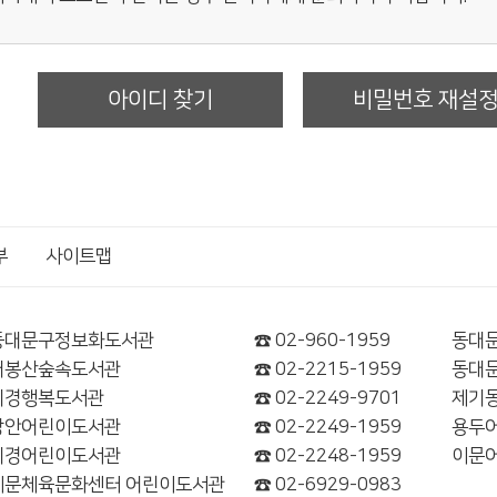
아이디 찾기
비밀번호 재설
부
사이트맵
동대문구정보화도서관
☎ 02-960-1959
동대
배봉산숲속도서관
☎ 02-2215-1959
동대
휘경행복도서관
☎ 02-2249-9701
제기
장안어린이도서관
☎ 02-2249-1959
용두
휘경어린이도서관
☎ 02-2248-1959
이문
이문체육문화센터 어린이도서관
☎ 02-6929-0983