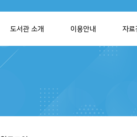
도서관 소개
이용안내
자료
서관 사명
이용시간/휴관일
통합자료검색
반현황
회원가입
주제별검색
서관현황
대출/반납/예약
신착자료검색
직 및 담당업무
책두레 상호대차
대출베스트
지사항
모바일 회원증
공공도서관 인기
메타버스 도서관
희망도서신청
책나래
책바다