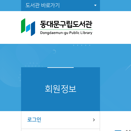
도서관 바로가기
도
일
도
조
회원정보
공
로그인