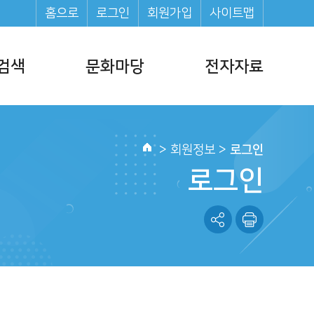
홈으로
로그인
회원가입
사이트맵
검색
문화마당
전자자료
문화일정
전자책(E-Book)
문화프로그램
전자잡지(E-Journal)
>
회원정보
>
로그인
홈
행사소식
오디오북
로그인
도서관 영화제
도서
도서관 소식지
정보모음집