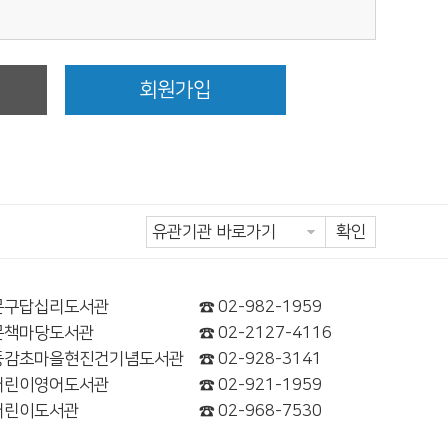
정
회원가입
확인
문구답십리도서관
☎ 02-982-1959
문책마당도서관
☎ 02-2127-4116
동감초마을현진건기념도서관
☎ 02-928-3141
어린이영어도서관
☎ 02-921-1959
어린이도서관
☎ 02-968-7530