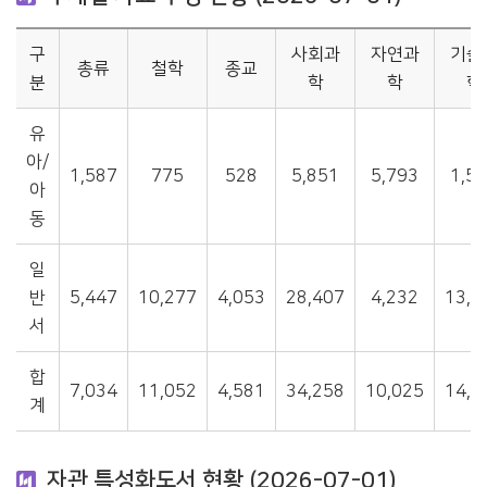
구
사회과
자연과
기술
총류
철학
종교
분
학
학
학
유
아/
1,587
775
528
5,851
5,793
1,5
아
동
일
반
5,447
10,277
4,053
28,407
4,232
13,0
서
합
7,034
11,052
4,581
34,258
10,025
14,5
계
자관 특성화도서 현황 (2026-07-01)