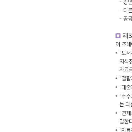
강연
다른
공공
제3
이 조례
"도서
지식정
자료를
"열람
"대출
"수수
는 과
"연체
말한다
"자료