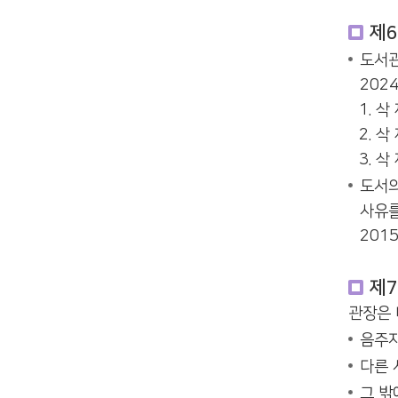
제6
도서관
2024
삭 
삭 
삭 
도서의
사유를
2015
제7
관장은 
음주자
다른 
그 밖