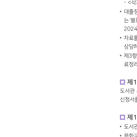
<삭
대출정
는 별
2024
자료를
상당하
제3항
료정리
제1
도서관 
신청서를
제1
도서관
문화교