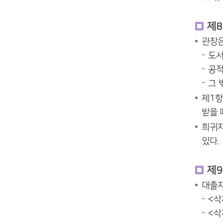
제8
관장은
도서
공적
그 
제1항
받을 
희귀자
있다.
제9
대출자
<삭
<삭