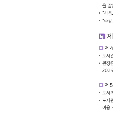
을 말한
"사용
"수강
제
제4
도서관
관장은
2024
제5
도서의
도서관
이용 시