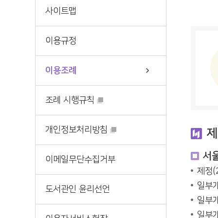
서
순회문고
사이트맵
희망도서신청
책나래
AI도서추천
책바다
이용규정
책마중
이용조례
조례 시행규칙
개인정보처리방침
제
서
이메일무단수집거부
제정(2
일부개정
도서관인 윤리선언
일부개
일부개