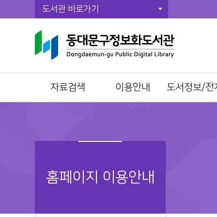
도서관 바로가기
자료검색
이용안내
도서정보/전
통합자료검색
이용시간/휴관일
전자책(E-Book)
주제별검색
회원가입
오디오북
신착자료검색
자료이용방법
전자잡지(E-Journ
DVD검색
책두레 상호대차
추천신간
스마트도서관검색
책이음회원전환
사서서평
홈페이지 이용안내
정기간행물
시설이용방법
테마공감
대출베스트
모바일 회원증
경희대학교 도
공공도서관 인기도
스마트도서관