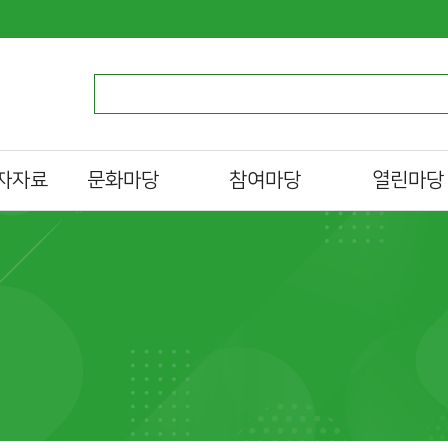
자자료
문화마당
참여마당
열린마당
문화일정
자원활동가
알립니다
문화프로그램 안내
도서관 견학
자주하는질문
al)
설문조사
묻고답하기
분실물찾기