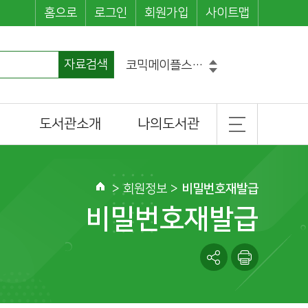
홈으로
로그인
회원가입
사이트맵
코믹메이플스토리수학도둑
자료검색
마법천자문
손오공의한자대탐험마법천자문
히가시노게이고
도서관소개
나의도서관
설민석의한국사대모험
흔한남매
일반현황
기본정보
그리스로마신화
조직 및 담당업무
도서이용정보
>
회원정보
>
비밀번호재발급
홈
찾아오시는길
관심도서목록
비밀번호재발급
나의신청정보
나를 위한 추천도서