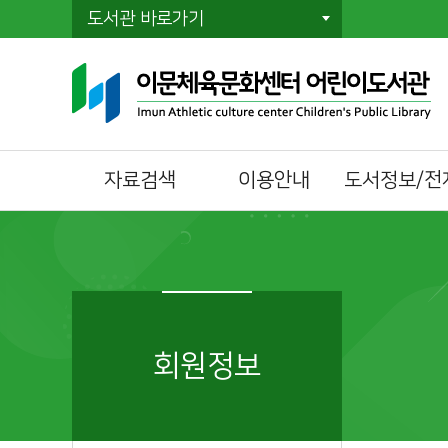
도서관 바로가기
자료검색
이용안내
도서정보/전
통합자료검색
이용시간/휴관일
전자책(E-Book)
주제별검색
회원가입
오디오북
신착자료검색
자료이용방법
전자잡지(E-Journ
DVD검색
책두레 상호대차
이달의 책
대출베스트
책이음회원전환
회원정보
공공도서관 인기도
시설이용방법
서
모바일 회원증
희망도서신청