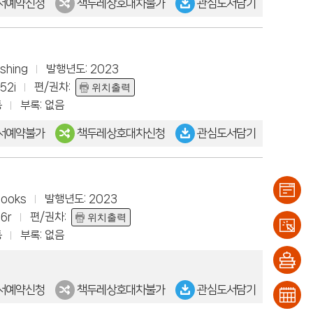
서예약신청
책두레상호대차불가
관심도서담기
shing
발행년도: 2023
52i
편/권차:
위치출력
동
부록: 없음
서예약불가
책두레상호대차신청
관심도서담기
Books
발행년도: 2023
6r
편/권차:
이용
위치출력
동
부록: 없음
안내
대출/
반납
희망
서예약신청
책두레상호대차불가
관심도서담기
조회