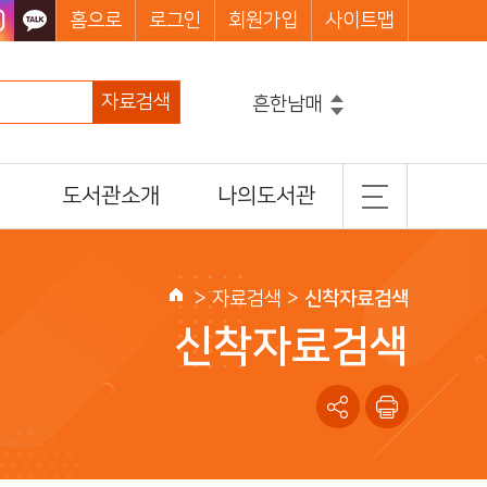
홈으로
로그인
회원가입
사이트맵
자료검색
흔한남매
그리스로마신화
코믹메이플스토리수학도둑
도서관소개
나의도서관
마법천자문
손오공의한자대탐험마법천자문
일반현황
기본정보
히가시노게이고
설민석의한국사대모험
조직 및 담당업무
도서이용정보
>
자료검색
>
신착자료검색
홈
찾아오시는길
관심도서목록
신착자료검색
나의신청정보
나를 위한 추천도서