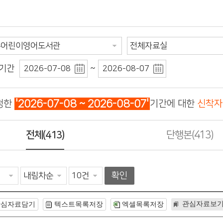
기간
~
청한
'2026-07-08 ~ 2026-08-07'
기간에 대한
신착자
전체
(413)
단행본
(413)
확인
관심자료보
관심자료담기
텍스트목록저장
엑셀목록저장