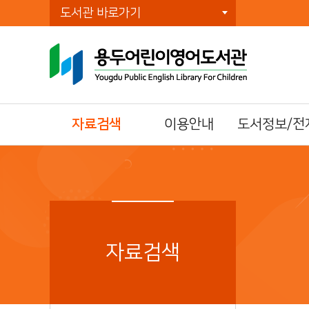
도서관 바로가기
자료검색
이용안내
도서정보/전
통합자료검색
이용시간/휴관일
전자책(E-Book)
주제별검색
회원가입
오디오북
신착자료검색
자료이용방법
전자잡지(E-Journ
DVD검색
책두레 상호대차
북큐레이션
대출베스트
책이음회원전환
자료검색
공공도서관 인기도
시설이용방법
서
모바일 회원증
희망도서신청
책나래