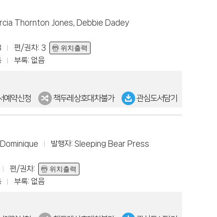
arcia Thornton Jones, Debbie Dadey
3
편/권차: 3
위치출력
동
부록: 없음
서예약신청
책두레상호대차불가
관심도서담기
e Dominique
발행자: Sleeping Bear Press
편/권차:
위치출력
동
부록: 없음