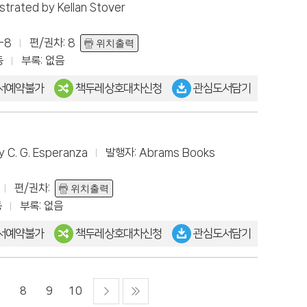
lustrated by Kellan Stover
-8
편/권차: 8
위치출력
동
부록: 없음
서예약불가
책두레상호대차신청
관심도서담기
y C. G. Esperanza
발행자: Abrams Books
편/권차:
위치출력
동
부록: 없음
서예약불가
책두레상호대차신청
관심도서담기
7
8
9
10