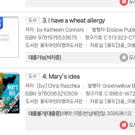
도
3. I have a wheat allergy
도서
저자 : by Kathleen Connors
발행자: Enslow Publi
ISBN: 9781978533875
청구기호: C 513.923-C7
도서관: 용두어린이영어도서관
자료실: [용두]3층_아
대출가능[비치중]
도
4. Mary's idea
도서
저자 : [by] Chris Raschka
발행자: Greenwillow 
ISBN: 9780063210509
청구기호: C 998.6-W72
도서관: 용두어린이영어도서관
자료실: [용두]3층_아
대출불가[대출중]
(예약: 0명)
(반납예정일: 2026.08.12)
도