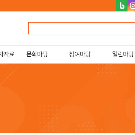
자자료
문화마당
참여마당
열린마당
문화일정
북스타트
알립니다
프로그램/행사 접수
자원활동가
자주하는질문
al)
문화프로그램 안내
독서동아리
묻고답하기
도서관 견학
설문조사