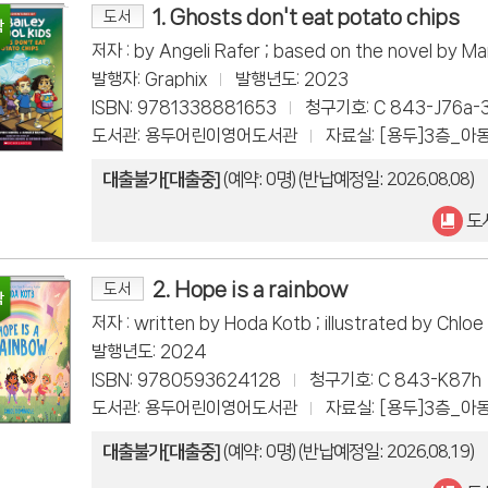
1. Ghosts don't eat potato chips
도서
저자 : by Angeli Rafer ; based on the novel by M
발행자: Graphix
발행년도: 2023
ISBN: 9781338881653
청구기호: C 843-J76a-
도서관: 용두어린이영어도서관
자료실: [용두]3층_아
대출불가[대출중]
(예약: 0명)
(반납예정일: 2026.08.08)
도
2. Hope is a rainbow
도서
저자 : written by Hoda Kotb ; illustrated by Chlo
발행년도: 2024
ISBN: 9780593624128
청구기호: C 843-K87h
도서관: 용두어린이영어도서관
자료실: [용두]3층_아
대출불가[대출중]
(예약: 0명)
(반납예정일: 2026.08.19)