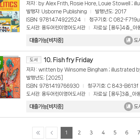
저자 : by Alex Frith, Rosie Hore, Louie Stowell ; il
발행자: Usborne Publishing
발행년도: 2017
ISBN: 9781474922524
청구기호: C 082-F719u
도서관: 용두어린이영어도서관
자료실: [용두]4층_아
대출가능[비치중]
도
10. Fish fry Friday
도서
저자 : written by Winsome Bingham ; illustrated b
발행년도: [2025]
ISBN: 9781419766930
청구기호: C 843-B613f
도서관: 용두어린이영어도서관
자료실: [용두]3층_아
대출가능[비치중]
도
1
2
3
4
5
6