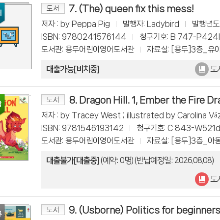
7. (The) queen fix this mess!
도서
저자 : by Peppa Pig
발행자: Ladybird
발행년도:
ISBN: 9780241576144
청구기호: B 747-P424l
도서관: 용두어린이영어도서관
자료실: [용두]3층_유
대출가능[비치중]
도
8. Dragon Hill. 1, Ember the Fire D
도서
저자 : by Tracey West ; illustrated by Carolina Va
ISBN: 9781546193142
청구기호: C 843-W521d
도서관: 용두어린이영어도서관
자료실: [용두]3층_아
대출불가[대출중]
(예약: 0명)
(반납예정일: 2026.08.08)
도
9. (Usborne) Politics for beginner
도서