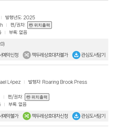
도서
문화
신청
일정
발행년도: 2025
9h
편/권차:
위치출력
동
부록: 없음
0)
서예약신청
책두레상호대차불가
관심도서담기
fael López
발행자: Roaring Brook Press
a
편/권차:
위치출력
동
부록: 없음
서예약불가
책두레상호대차신청
관심도서담기