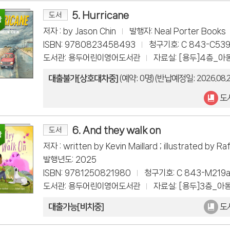
5. Hurricane
도서
저자 : by Jason Chin
발행자: Neal Porter Books
ISBN: 9780823458493
청구기호: C 843-C53
도서관: 용두어린이영어도서관
자료실: [용두]4층_아
대출불가[상호대차중]
(예약: 0명)
(반납예정일: 2026.08.2
도
6. And they walk on
도서
저자 : written by Kevin Maillard ; illustrated by Ra
발행년도: 2025
ISBN: 9781250821980
청구기호: C 843-M219
도서관: 용두어린이영어도서관
자료실: [용두]3층_아
대출가능[비치중]
도