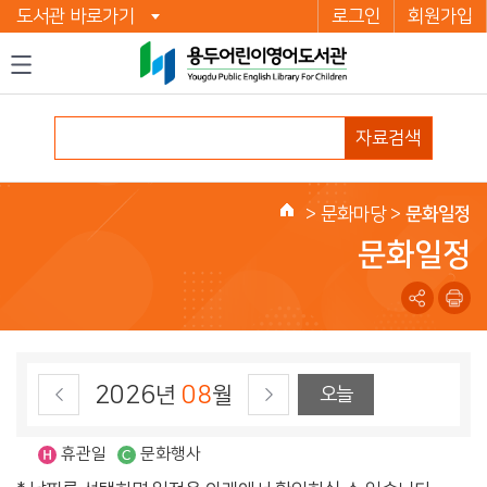
도서관 바로가기
로그인
회원가입
자료검색
>
문화마당
>
문화일정
홈
문화일정
2026
08
년
월
오늘
휴관일
문화행사