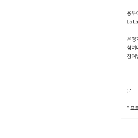
용두
La L
운영기간
참여
참여방
전시
데스
문 의
* 프