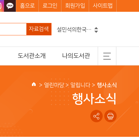
홈으로
로그인
회원가입
사이트맵
설민석의한국사대모험
자료검색
흔한남매
그리스로마신화
코믹메이플스토리수학도둑
도서관소개
나의도서관
마법천자문
손오공의한자대탐험마법천자문
일반현황
기본정보
히가시노게이고
조직 및 담당업무
도서이용정보
>
열린마당
> 알립니다 >
행사소식
홈
찾아오시는길
관심도서목록
행사소식
나의신청정보
나를 위한 추천도서