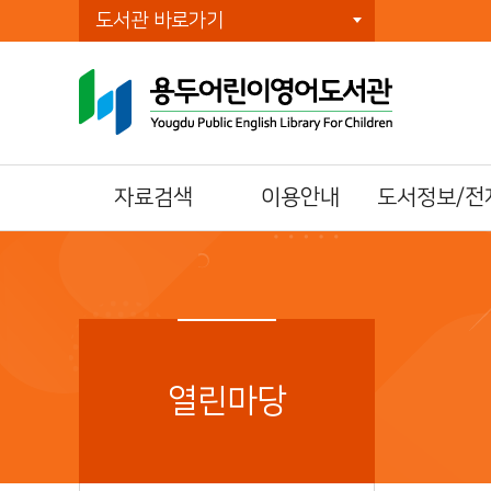
도서관 바로가기
자료검색
이용안내
도서정보/전
통합자료검색
이용시간/휴관일
전자책(E-Book)
주제별검색
회원가입
오디오북
신착자료검색
자료이용방법
전자잡지(E-Journ
DVD검색
책두레 상호대차
북큐레이션
대출베스트
책이음회원전환
열린마당
공공도서관 인기도
시설이용방법
서
모바일 회원증
희망도서신청
책나래