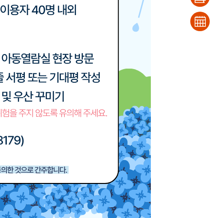
반납
희망
조회
도서
문화
신청
일정