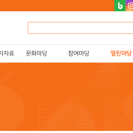
자자료
문화마당
참여마당
열린마당
문화일정
북스타트
알립니다
프로그램/행사 접수
자원활동가
자주하는질문
al)
문화프로그램 안내
독서동아리
묻고답하기
도서관 견학
설문조사