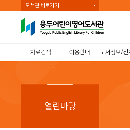
도서관 바로가기
자료검색
이용안내
도서정보/전
통합자료검색
이용시간/휴관일
전자책(E-Book)
주제별검색
회원가입
오디오북
신착자료검색
자료이용방법
전자잡지(E-Journ
DVD검색
책두레 상호대차
북큐레이션
대출베스트
책이음회원전환
열린마당
공공도서관 인기도
시설이용방법
서
모바일 회원증
희망도서신청
책나래