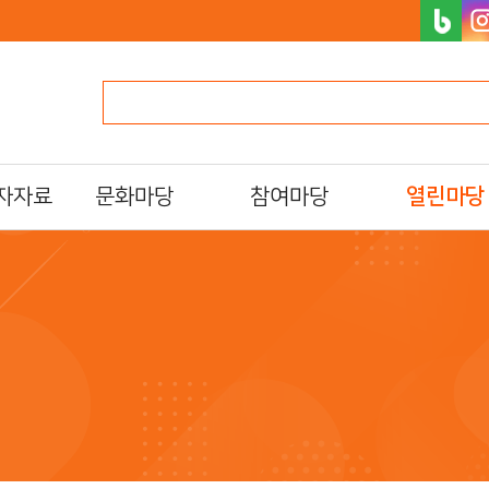
자자료
문화마당
참여마당
열린마당
문화일정
북스타트
알립니다
프로그램/행사 접수
자원활동가
자주하는질문
al)
문화프로그램 안내
독서동아리
묻고답하기
도서관 견학
설문조사