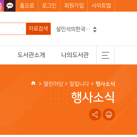
홈으로
로그인
회원가입
사이트맵
자료검색
설민석의한국사대모험
흔한남매
그리스로마신화
도서관소개
나의도서관
코믹메이플스토리수학도둑
마법천자문
일반현황
기본정보
손오공의한자대탐험마법천자문
히가시노게이고
조직 및 담당업무
도서이용정보
>
열린마당
> 알립니다 >
행사소식
홈
찾아오시는길
관심도서목록
행사소식
나의신청정보
나를 위한 추천도서