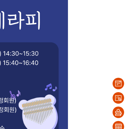
이용
안내
대출/
반납
희망