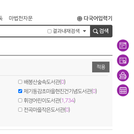
둑
마법천자문
다국어입력기
민석의한국사대모험
검색
결과내재검색
이용
적용
안내
대출/
배봉산숲속도서관(
0
)
반납
희망
제기동감초마을현진건기념도서관(
0
)
조회
도서
휘경어린이도서관(
1,734
)
문화
전곡마을작은도서관(
0
)
신청
일정