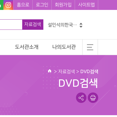
홈으로
로그인
회원가입
사이트맵
자료검색
설민석의한국사대모험
흔한남매
그리스로마신화
도서관소개
나의도서관
코믹메이플스토리수학도둑
마법천자문
일반현황
기본정보
손오공의한자대탐험마법천자문
히가시노게이고
조직 및 담당업무
도서이용정보
>
자료검색
>
DVD검색
홈
찾아오시는길
관심도서목록
DVD검색
나의신청정보
서관
나를 위한 추천도서
도서