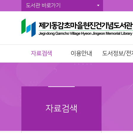
도서관 바로가기
자료검색
이용안내
도서정보/전
통합자료검색
이용시간/휴관일
전자책(E-Book)
주제별검색
회원가입
오디오북
신착자료검색
자료이용방법
전자잡지(E-Journ
DVD검색
책두레 상호대차
성인 북큐레이
대출베스트
책이음회원전환
유아동 북큐레
자료검색
공공도서관 인기도
시설이용방법
현진건 북큐레
서
모바일 회원증
희망도서신청
책나래