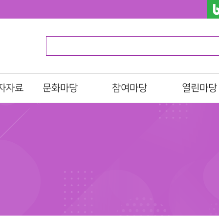
자자료
문화마당
참여마당
열린마당
문화일정
북스타트
알립니다
프로그램/행사 접수
자원활동가
자주하는질문
al)
문화프로그램 안내
도서관 견학
묻고답하기
션
설문조사
분실물찾기
이션
언론에 비친 도
이션
사진으로 보는 
관