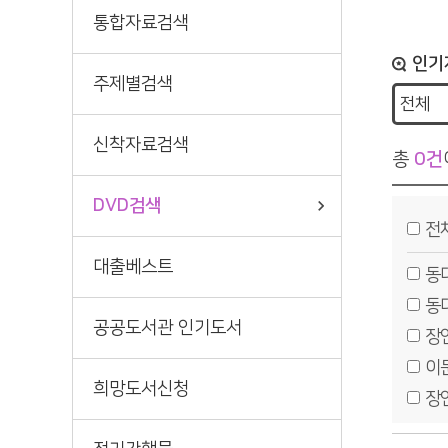
정기간행물
책바다
통합자료검색
인기
주제별검색
신착자료검색
총
0건
DVD검색
전
대출베스트
동
동
공공도서관 인기도서
장
이
희망도서신청
장