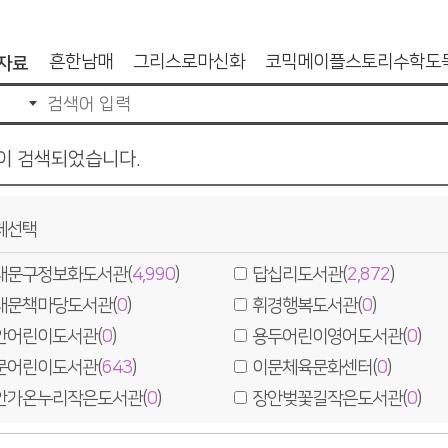
흔한남매
그리스로마신화
코믹메이플스토리수학도
자료
손오공의한자대탐험마법천자문
히가시노게이고
설
이 검색되었습니다.
체선택
대문구정보화도서관(
4,990
)
답십리도서관(
2,872
)
대문책마당도서관(
0
)
휘경행복도서관(
0
)
안어린이도서관(
0
)
용두어린이영어도서관(
0
)
문어린이도서관(
643
)
이문체육문화센터(
0
)
안가온누리작은도서관(
0
)
장안벚꽃길작은도서관(
0
)