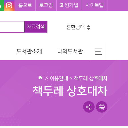
홈으로
로그인
회원가입
사이트맵
자료검색
흔한남매
그리스로마신화
코믹메이플스토리수학도둑
도서관소개
나의도서관
마법천자문
손오공의한자대탐험마법천자문
일반현황
기본정보
히가시노게이고
설민석의한국사대모험
조직 및 담당업무
도서이용정보
>
이용안내
>
책두레 상호대차
홈
찾아오시는길
관심도서목록
책두레 상호대차
나의신청정보
서관
나를 위한 추천도서
도서