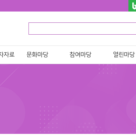
자자료
문화마당
참여마당
열린마당
문화일정
북스타트
알립니다
프로그램/행사 접수
자원활동가
자주하는질문
al)
문화프로그램 안내
도서관 견학
묻고답하기
션
설문조사
분실물찾기
이션
언론에 비친 도
이션
사진으로 보는 
관