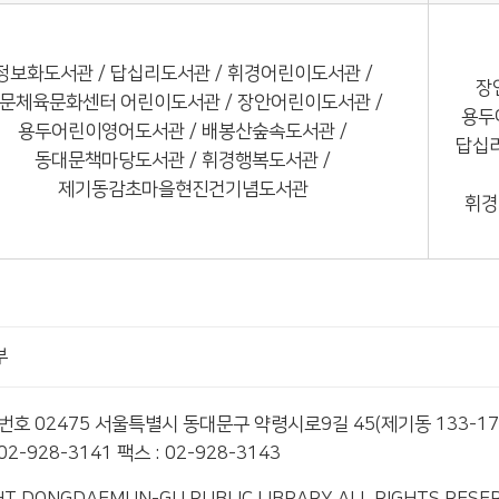
정보화도서관 / 답십리도서관 / 휘경어린이도서관 /
장
문체육문화센터 어린이도서관 / 장안어린이도서관 /
용두
용두어린이영어도서관 / 배봉산숲속도서관 /
답십
동대문책마당도서관 / 휘경행복도서관 /
제기동감초마을현진건기념도서관
휘경
부
편번호 02475 서울특별시 동대문구 약령시로9길 45(제기동 133-17
2-928-3141 팩스 : 02-928-3143