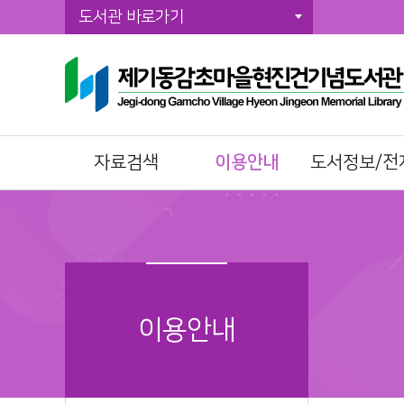
도서관 바로가기
자료검색
이용안내
도서정보/전
통합자료검색
이용시간/휴관일
전자책(E-Book)
주제별검색
회원가입
오디오북
신착자료검색
자료이용방법
전자잡지(E-Journ
DVD검색
책두레 상호대차
성인 북큐레이
대출베스트
책이음회원전환
유아동 북큐레
이용안내
공공도서관 인기도
시설이용방법
현진건 북큐레
서
모바일 회원증
희망도서신청
책나래