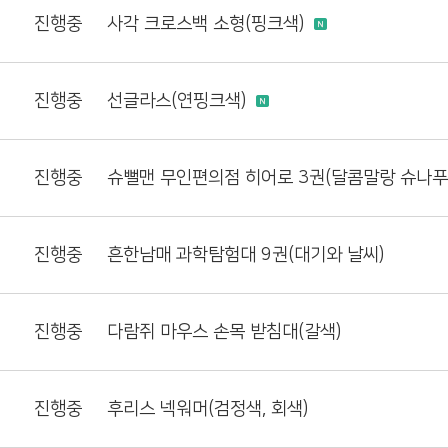
진행중
사각 크로스백 소형(핑크색)
진행중
선글라스(연핑크색)
진행중
진행중
흔한남매 과학탐험대 9권(대기와 날씨)
진행중
다람쥐 마우스 손목 받침대(갈색)
진행중
후리스 넥워머(검정색, 회색)