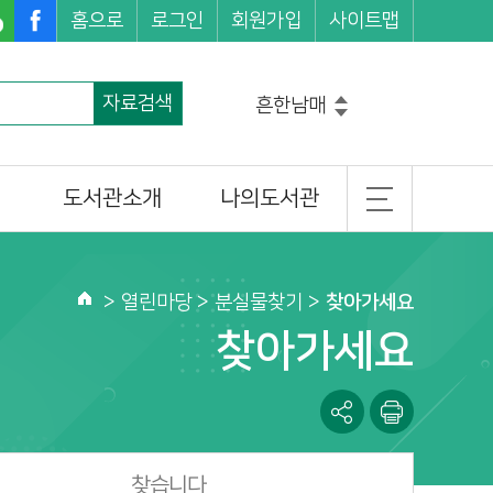
홈으로
로그인
회원가입
사이트맵
자료검색
흔한남매
그리스로마신화
코믹메이플스토리수학도둑
도서관소개
나의도서관
마법천자문
손오공의한자대탐험마법천자문
일반현황
기본정보
설민석의한국사대모험
히가시노게이고
조직 및 담당업무
도서이용정보
>
열린마당
> 분실물찾기 >
찾아가세요
홈
찾아오시는길
관심도서목록
찾아가세요
나의신청정보
나를 위한 추천도서
찾습니다