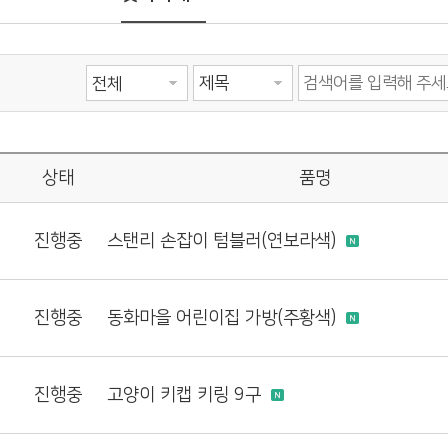
상태
품명
진행중
스탠리 손잡이 텀블러(연보라색)
진행중
동화마을 어린이집 가방(주황색)
진행중
고양이 키캡 키링 9구