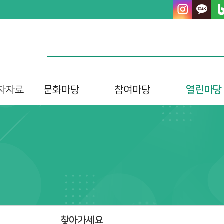
자자료
문화마당
참여마당
열린마당
문화일정
독서 마라톤
알립니다
프로그램/행사 접수
자원활동가
자주하는질문
al)
문화프로그램 안내
북스타트
묻고답하기
도서관 견학
분실물찾기
설문조사
테마자료실
동대문구한책읽기
찾아가세요