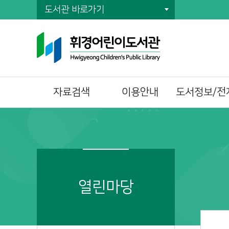
도서관 바로가기
자료검색
이용안내
도서정보/전
통합자료검색
이용시간/휴관일
전자책(E-Book)
주제별검색
회원가입
오디오북
신착자료검색
자료이용방법
전자잡지(E-Journ
DVD검색
책두레 상호대차
대출베스트
책이음회원전환
열린마당
공공도서관 인기도
시설이용방법
서
모바일 회원증
희망도서신청
책바다