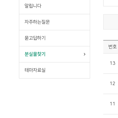
책마중
알립니다
자주하는질문
묻고답하기
번호
분실물찾기
13
테마자료실
12
11