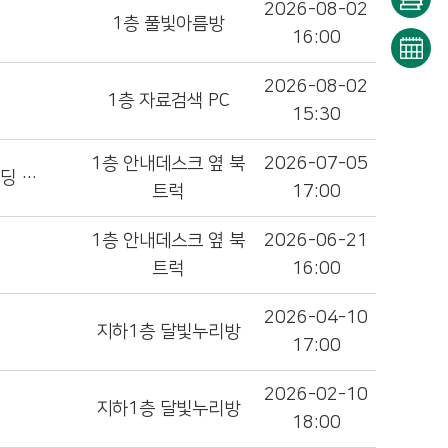
2026-08-02
1층 풀빛아름방
반납
16:00
희망
조회
도서
2026-08-02
문화
1층 자료검색 PC
15:30
신청
일정
1층 안내데스크 옆 북
2026-07-05
슈뻘맨 무인편의점 히어로 3권(달콤말랑 슈나푸딩 대소동)
트럭
17:00
1층 안내데스크 옆 북
2026-06-21
트럭
16:00
2026-04-10
지하1층 달빛누리방
17:00
2026-02-10
지하1층 달빛누리방
18:00