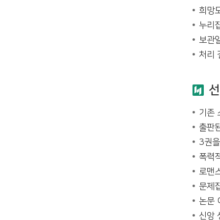
희망도
누리집
보관일
처리 
선
기존 
출판된
3권을
폭력적
로맨스
문제집
논문 
신앙 