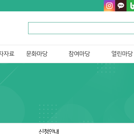
자자료
문화마당
참여마당
열린마당
문화일정
독서 마라톤
알립니다
프로그램/행사 접수
자원활동가
자주하는질문
al)
문화프로그램 안내
북스타트
묻고답하기
도서관 견학
분실물찾기
설문조사
테마자료실
동대문구한책읽기
신청안내