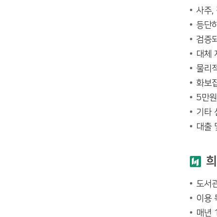
사주,
등단하
검증되
대체 
물리적
화보집
5만원
기타 
대출 
희
도서관
이용 
매년 