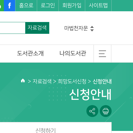
홈으로
로그인
회원가입
사이트맵
마법천자문
자료검색
손오공의한자대탐험마법천자문
설민석의한국사대모험
히가시노게이고
도서관소개
나의도서관
흔한남매
그리스로마신화
일반현황
기본정보
코믹메이플스토리수학도둑
조직 및 담당업무
도서이용정보
>
자료검색
> 희망도서신청 >
신청안내
홈
찾아오시는길
관심도서목록
신청안내
나의신청정보
나를 위한 추천도서
신청하기