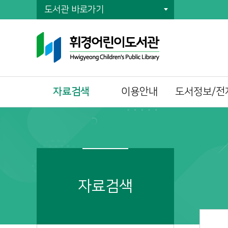
도서관 바로가기
자료검색
이용안내
도서정보/전
통합자료검색
이용시간/휴관일
전자책(E-Book)
주제별검색
회원가입
오디오북
신착자료검색
자료이용방법
전자잡지(E-Journ
DVD검색
책두레 상호대차
대출베스트
책이음회원전환
자료검색
공공도서관 인기도
시설이용방법
서
모바일 회원증
희망도서신청
책바다