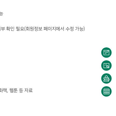
능
부 확인 필요(회원정보 페이지에서 수정 가능)
이용
안내
대출/
반납
희망
화책, 웹툰 등 자료
조회
도서
문화
신청
일정