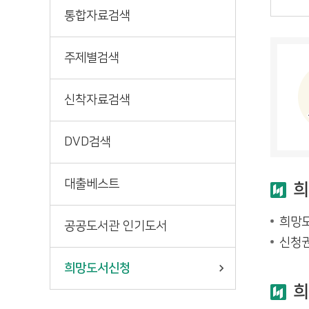
책마중
통합자료검색
주제별검색
신착자료검색
DVD검색
대출베스트
희
희망도
공공도서관 인기도서
신청권
희망도서신청
희