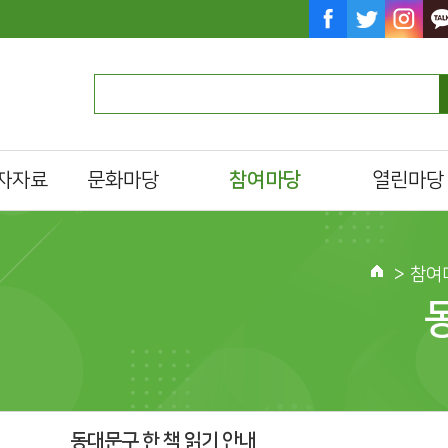
자자료
문화마당
참여마당
열린마당
문화일정
독서 마라톤
알립니다
프로그램/행사 접수
자원활동가
자주하는질문
>
참여
al)
문화프로그램 안내
독서동아리 모임
묻고답하기
도서
도서관영화제
도서관 견학
분실물찾기
설문조사
언론에 비친 도
메타버스 도서관
자료실
북스타트
서관자료
동대문구한책읽기
동대문구 한 책 읽기 안내