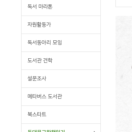
서
책바다
독서 마라톤
희망도서신청
자원활동가
독서동아리 모임
도서관 견학
설문조사
메타버스 도서관
북스타트