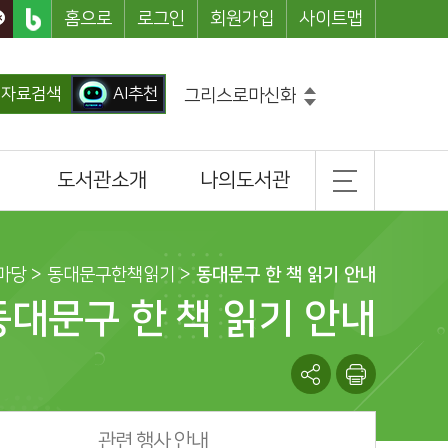
홈으로
로그인
회원가입
사이트맵
자료검색
AI추천
그리스로마신화
코믹메이플스토리수학도둑
손오공의한자대탐험마법천자문
도서관소개
나의도서관
마법천자문
설민석의한국사대모험
일반현황
기본정보
히가시노게이고
흔한남매
조직 및 담당업무
도서이용정보
마당
> 동대문구한책읽기 >
동대문구 한 책 읽기 안내
홈
찾아오시는길
관심도서목록
동대문구 한 책 읽기 안내
나의신청정보
서관
나를 위한 추천도서
관련 행사 안내