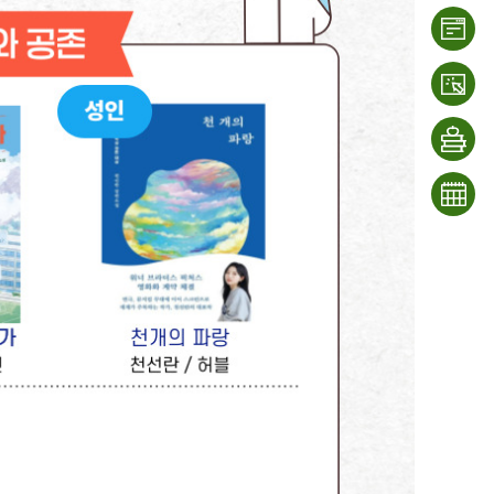
이용
안내
대출/
반납
희망
조회
도서
문화
신청
일정