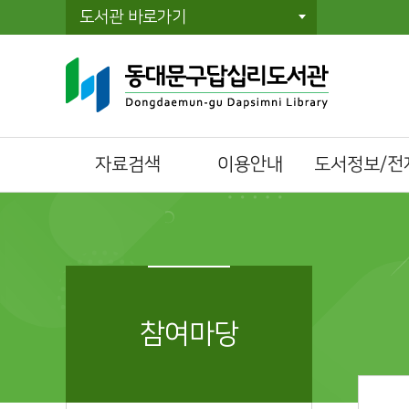
도서관 바로가기
자료검색
이용안내
도서정보/전
통합자료검색
이용시간/휴관일
전자책(E-Book)
AI도서추천
회원가입
오디오북
주제별검색
자료이용방법
전자잡지(E-Journ
신착자료검색
책두레 상호대차
Book世通 테마
DVD검색
책이음회원전환
랜선도서관
참여마당
정기간행물
시설이용방법
도서관 서평
대출베스트
모바일 회원증
취업정보서비스
공공도서관 인기도
책나래
시립대학교 도