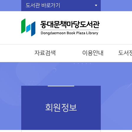
도서관 바로가기
자료검색
이용안내
도서
통합자료검색
이용시간/휴관일
전자책(E
주제별검색
회원가입
오디오
신착자료검색
자료이용방법
전자잡지(
대출베스트
책두레 상호대차
공공도서관 인기도서
책이음회원전환
회원정보
희망도서신청
시설이용방법
야간·주말예약대출신청
모바일 회원증