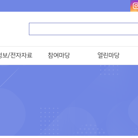
정보/전자자료
참여마당
열린마당
-Book)
독서 마라톤
알립니다
북
문화일정
자주하는질문
E-Journal)
프로그램/행사 접수
묻고답하기
설문조사
분실물찾기
동대문구한책읽기
자료실