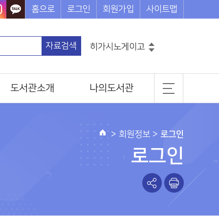
홈으로
로그인
회원가입
사이트맵
자료검색
히가시노게이고
흔한남매
그리스로마신화
도서관소개
나의도서관
코믹메이플스토리수학도둑
손오공의한자대탐험마법천자문
일반현황
기본정보
마법천자문
설민석의한국사대모험
조직 및 담당업무
도서이용정보
>
회원정보
>
로그인
홈
찾아오시는길
관심도서목록
로그인
나의신청정보
나를 위한 추천도서