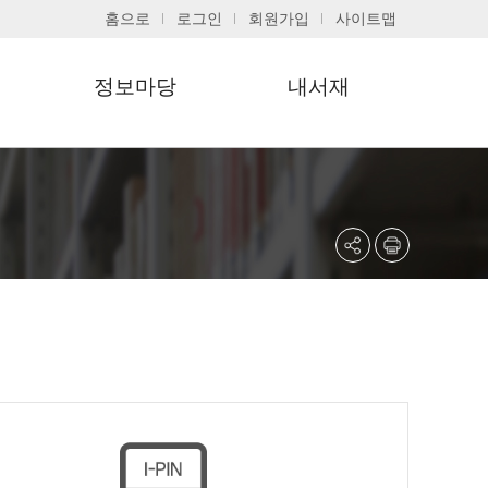
홈으로
로그인
회원가입
사이트맵
정보마당
내서재
공지사항
기본정보
자주하는질문
대출현황조회
포토갤러리
희망도서신청조회
문화행사신청조회
관심도서목록
회원정보수정