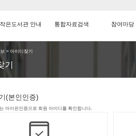
작은도서관 안내
통합자료검색
참여마당
지도에서찾기
통합검색
도서관달력
정보
>
아이디찾기
도서관정보
신착자료검색
문화행사신청
찾기
자료이용 안내
대출베스트
회원가입 안내
희망도서신청
도서관현황
기(본인인증)
모바일 회원증
는 아이핀인증으로 회원 아이디를 확인합니다.