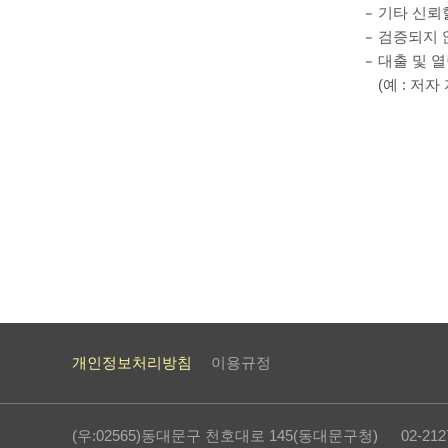
기타 신뢰
검증되지 
대출 및 열
(예 : 저
개인정보처리방침
이용규정
(우:02565)동대문구 천호대로 145(동대문구청) 02-2127-4