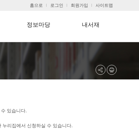
홈으로
로그인
회원가입
사이트맵
정보마당
내서재
공지사항
기본정보
자주하는질문
대출현황조회
포토갤러리
희망도서신청조회
문화행사신청조회
관심도서목록
회원정보수정
 수 있습니다.
 누리집에서 신청하실 수 있습니다.