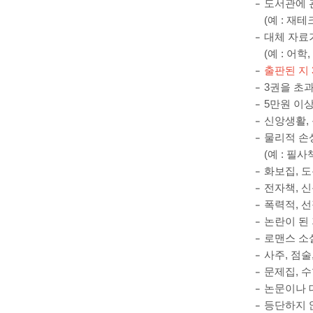
도서관에 
(예 : 재
대체 자료
(예 : 어학
출판된 지 
3권을 초
5만원 이
신앙생활, 
물리적 손
(예 : 필
화보집, 도
전자책, 
폭력적, 
논란이 된
로맨스 소설
사주, 점술
문제집, 수
논문이나 
등단하지 