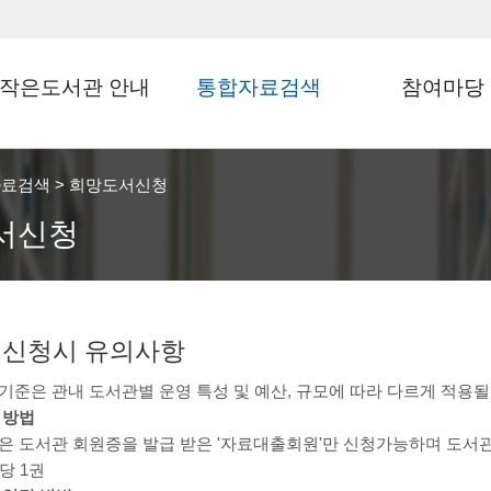
작은도서관 안내
통합자료검색
참여마당
지도에서찾기
통합검색
도서관달력
자료검색
>
희망도서신청
도서관정보
신착자료검색
문화행사신청
서신청
자료이용 안내
대출베스트
회원가입 안내
희망도서신청
도서관현황
 신청시 유의사항
모바일 회원증
준은 관내 도서관별 운영 특성 및 예산, 규모에 따라 다르게 적용될
 방법
은 도서관 회원증을 발급 받은 '자료대출회원'만 신청가능하며 도서관
당 1권