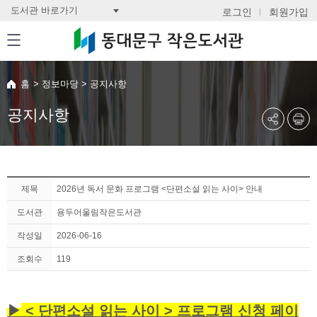
도서관 바로가기
로그인
회원가입
홈
>
정보마당
>
공지사항
공지사항
제목
2026년 독서 문화 프로그램 <단편소설 읽는 사이> 안내
도서관
용두어울림작은도서관
작성일
2026-06-16
조회수
119
▶
< 단편소설 읽는 사이 > 프로그램 신청 페이