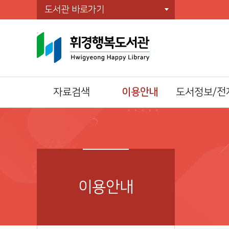
도서관 바로가기
자료검색
이용안내
도서정보/전
통합자료검색
이용시간/휴관일
전자책(E-Book)
주제별검색
회원가입
오디오북
신착자료검색
자료이용방법
전자잡지(E-Journ
대출베스트
책두레 상호대차
공공도서관 인기도
책이음회원전환
이용안내
서
시설이용방법
희망도서신청
모바일 회원증