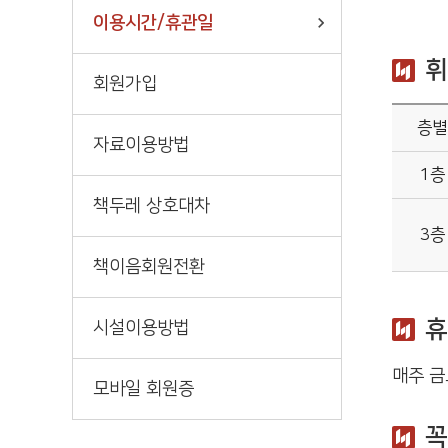
이용시간/휴관일
휘
회원가입
층별
자료이용방법
1층
책두레 상호대차
3층
책이음회원전환
휴
시설이용방법
매주 금
모바일 회원증
꼭