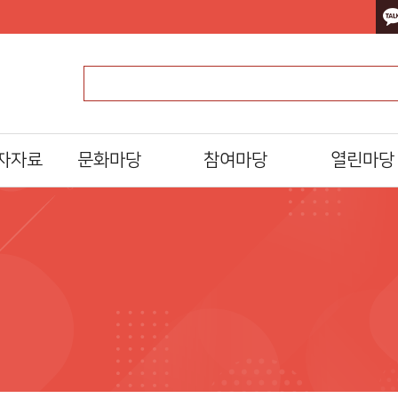
자자료
문화마당
참여마당
열린마당
문화일정
북스타트
알립니다
프로그램/행사 접수
독서동아리 모임
자주하는질문
al)
문화프로그램 안내
도서관 견학
묻고답하기
설문조사
분실물찾기