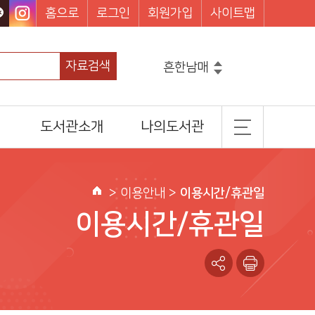
홈으로
로그인
회원가입
사이트맵
자료검색
흔한남매
그리스로마신화
코믹메이플스토리수학도둑
도서관소개
나의도서관
마법천자문
손오공의한자대탐험마법천자문
일반현황
기본정보
설민석의한국사대모험
히가시노게이고
조직 및 담당업무
도서이용정보
>
이용안내
>
이용시간/휴관일
홈
찾아오시는길
관심도서목록
이용시간/휴관일
나의신청정보
나를 위한 추천도서