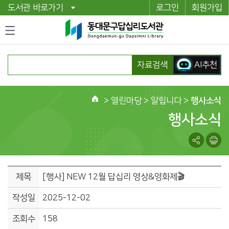
도서관 바로가기
로그인
회원가입
자료검색
AI추천
>
열린마당
> 알립니다 >
행사소식
홈
행사소식
제목
[행사] NEW 12월 답십리 영상&영화제🎬
작성일
2025-12-02
조회수
158