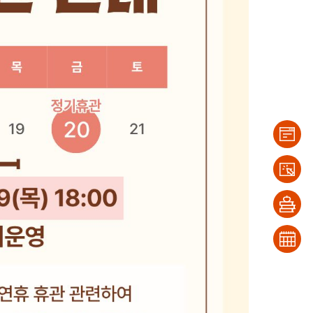
이용
안내
대출/
반납
희망
조회
도서
문화
신청
일정