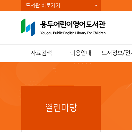
도서관 바로가기
자료검색
이용안내
도서정보/전
통합자료검색
이용시간/휴관일
전자책(E-Book)
주제별검색
회원가입
오디오북
신착자료검색
자료이용방법
전자잡지(E-Journ
DVD검색
책두레 상호대차
북큐레이션
대출베스트
책이음회원전환
열린마당
공공도서관 인기도
시설이용방법
서
모바일 회원증
희망도서신청
책나래