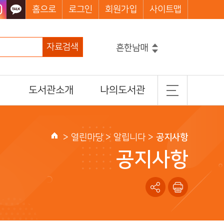
홈으로
로그인
회원가입
사이트맵
자료검색
흔한남매
그리스로마신화
마법천자문
도서관소개
나의도서관
코믹메이플스토리수학도둑
손오공의한자대탐험마법천자문
일반현황
기본정보
히가시노게이고
설민석의한국사대모험
조직 및 담당업무
도서이용정보
>
열린마당
> 알립니다 >
공지사항
홈
찾아오시는길
관심도서목록
공지사항
나의신청정보
나를 위한 추천도서