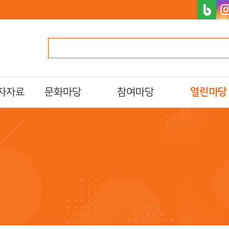
자자료
문화마당
참여마당
열린마당
문화일정
북스타트
알립니다
프로그램/행사 접수
자원활동가
자주하는질문
al)
문화프로그램 안내
독서동아리
묻고답하기
도서관 견학
설문조사