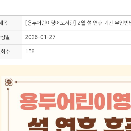
제목
[용두어린이영어도서관] 2월 설 연휴 기간 무인반
작성일
2026-01-27
조회수
158