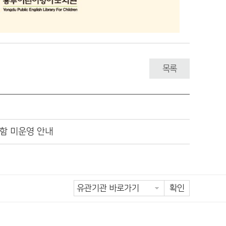
목록
납함 미운영 안내
확인