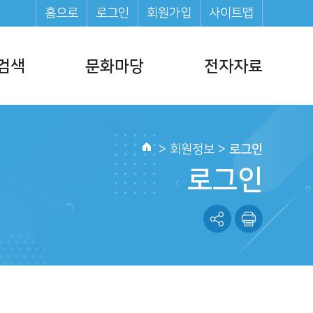
홈으로
로그인
회원가입
사이트맵
검색
문화마당
전자자료
문화일정
전자책(E-Book)
문화프로그램
전자잡지(E-Journal)
>
회원정보
>
로그인
홈
행사소식
오디오북
로그인
도서관 영화제
도서
도서관 소식지
정보모음집