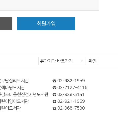
정
회원가입
확인
문구답십리도서관
☎ 02-982-1959
문책마당도서관
☎ 02-2127-4116
동감초마을현진건기념도서관
☎ 02-928-3141
어린이영어도서관
☎ 02-921-1959
어린이도서관
☎ 02-968-7530