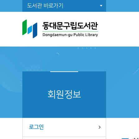
도서관 바로가기
도
일
도
조
회원정보
공
로그인