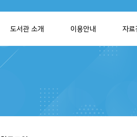
도서관 소개
이용안내
자료
서관 사명
이용시간/휴관일
통합자료검색
반현황
회원가입
주제별검색
서관현황
대출/반납/예약
신착자료검색
직 및 담당업무
책두레 상호대차
대출베스트
지사항
모바일 회원증
공공도서관 인기
메타버스 도서관
희망도서신청
책나래
책바다