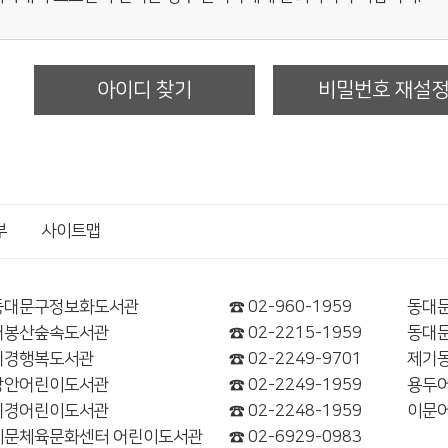
아이디 찾기
비밀번호 재설
부
사이트맵
동대문구정보화도서관
☎ 02-960-1959
동대
배봉산숲속도서관
☎ 02-2215-1959
동대
휘경행복도서관
☎ 02-2249-9701
제기
장안어린이도서관
☎ 02-2249-1959
용두
휘경어린이도서관
☎ 02-2248-1959
이문
이문체육문화센터 어린이도서관
☎ 02-6929-0983