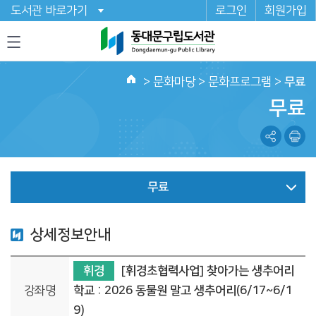
도서관 바로가기
로그인
회원가입
>
문화마당
> 문화프로그램 >
무료
홈
무료
무료
상세정보안내
휘경
[휘경초협력사업] 찾아가는 생추어리
강좌명
학교 : 2026 동물원 말고 생추어리(6/17~6/1
9)